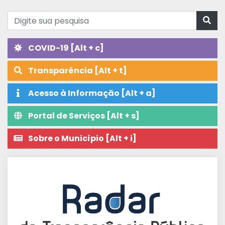
COVID-19 [Alt + c]
Transparência [Alt + t]
Acesso à Informação [Alt + a]
Portal de Serviços [Alt + s]
Sobre o Município [Alt + i]