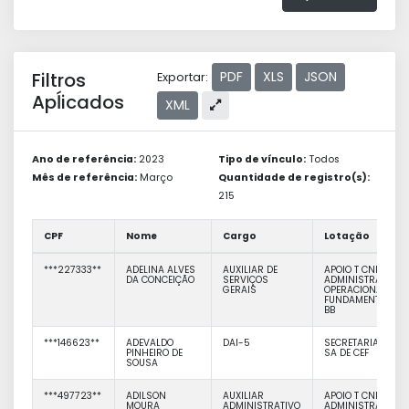
Filtros
PDF
XLS
JSON
Exportar:
Apĺicados
XML
Ano de referência:
2023
Tipo de vínculo:
Todos
Mês de referência:
Março
Quantidade de registro(s):
215
CPF
Nome
Cargo
Lotação
***227333**
ADELINA ALVES
AUXILIAR DE
APOIO T CNICO
DA CONCEIÇÃO
SERVIÇOS
ADMINISTRATIVO
GERAIS
OPERACIONAL
FUNDAMENTAL
BB
***146623**
ADEVALDO
DAI-5
SECRETARIA DE
PINHEIRO DE
SA DE CEF
SOUSA
***497723**
ADILSON
AUXILIAR
APOIO T CNICO
MOURA
ADMINISTRATIVO
ADMINISTRATIVO