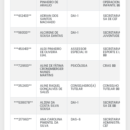
PINHEIRO DE
OPERACIONAL
ARAUJO
INFANTIL BB
***612433**
ADRIAN DOS
DAI-1
SECRETARIA DE
SANTOS
SA DE CEF
MACHADO
***180133**
ALCIRENE DE
DAI-1
SECRETARIA DA
SOUSA DANTAS
JUVENTUDE CEF
***450413**
ALEX PINHEIRO
ASSESSOR
SECRETARIA DE
DE OLIVEIRA
ESPECIAL III
ESPORTE E LAZER
LEAL
BB
***729103**
ALINE DE FÁTIMA
PSICÓLOGA
CRAS BB
CRONEMBERGER
NUNES
MARTINS
***352613**
ALINE RAQUEL
CONSELHEIRO(A)
CONSELHO
GONÇALVES DE
TUTELAR
TUTELAR BB
SALES
***538078**
ALZENI DA
DAI-1
SECRETARIA DE
COSTA SILVA
SA DE BB
SOUSA
***217963**
ANA CAROLINA
DAS-6
SECRETARIA DE
PIMENTEL DA
ADMINISTRA O
SILVA
CEF