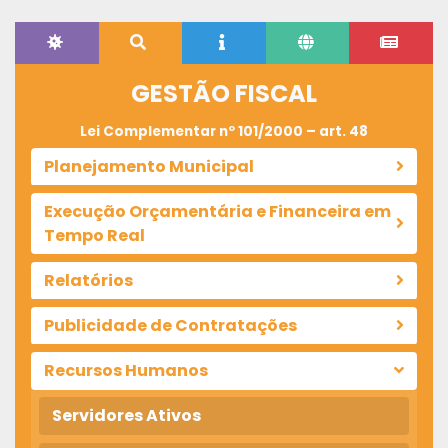
GESTÃO FISCAL
Lei Complementar nº 101/2000 – art. 48
Planejamento Municipal
Execução Orçamentária e Financeira em
Tempo Real
Relatórios
Publicidade de Contratações
Recursos Humanos
Servidores Ativos