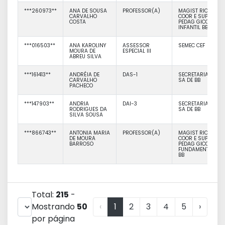
***260973**
ANA DE SOUSA
PROFESSOR(A)
MAGIST RIO DIR
CARVALHO
COOR E SUPORTE
COSTA
PEDAG GICO
INFANTIL BB
***016503**
ANA KAROLINY
ASSESSOR
SEMEC CEF
MOURA DE
ESPECIAL III
ABREU SILVA
***161413**
ANDRÉIA DE
DAS-1
SECRETARIA DE
CARVALHO
SA DE BB
PACHECO
***147903**
ANDRIA
DAI-3
SECRETARIA DE
RODRIGUES DA
SA DE BB
SILVA SOUSA
***866743**
ANTONIA MARIA
PROFESSOR(A)
MAGIST RIO DIR
DE MOURA
COOR E SUPORTE
BARROSO
PEDAG GICO
FUNDAMENTAL
BB
Total:
215
-
Mostrando
50
‹
1
2
3
4
5
›
por página