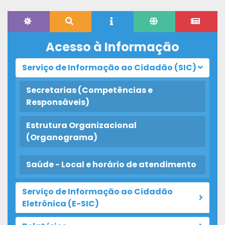
Acesso à Informação
Serviço de Informação ao Cidadão (SIC)
Secretarias (Competências e
Responsáveis)
Estrutura Organizacional
(Organograma)
Saúde - Local e horário de atendimento
Serviço de Informação ao Cidadão
Eletrônica (E-SIC)